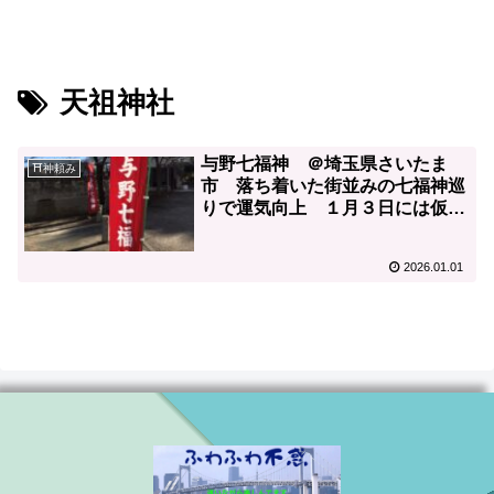
天祖神社
与野七福神 ＠埼玉県さいたま
⛩神頼み
市 落ち着いた街並みの七福神巡
りで運気向上 １月３日には仮装
パレードあり！
2026.01.01