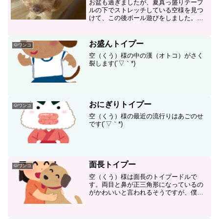
お盆も過ぎましたが、夏真っ盛りテーブ
ルの下でストレッチしている空様を見つ
けて、この後ボール遊びをしました。ふ
わふわ毎日が過ぎていきます。
お盛んトイプー
🐶ワンコ
空（くう）様の中の漢（オトコ）がさく
裂します(´▽｀*)
おにぎりトイプー
🐶ワンコ
空（くう）様の最近の流行りはあごのせ
です(´▽｀*)
面長トイプー
🐶ワンコ
空（くう）様は面長のトイプードルで
す。両目と鼻が正三角形になっているの
がかわいいと言われるそうですが、僕に
とっては誰よりも愛すべきワンコです♪今
年はつまらない”かわいらしさ”で不幸にな
るワンコがいなくなりますように。