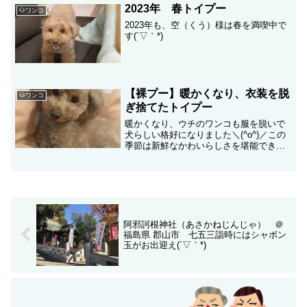
2023年 春トイプー
🐶ワンコ
2023年も、空（くう）様は春を満喫中で
す(´▽｀*)
【裸プー】暖かくなり、衣装を脱
🐶ワンコ
ぎ捨てたトイプー
暖かくなり、ウチのワンコも服を脱いで
犬らしい格好になりました＼(^o^)／この
季節は新鮮なかわいらしさを堪能できま
す(*´з`)
阿邪訶根神社（あさかねじんじゃ） ＠
福島県 郡山市 七五三詣時にはシャボン
玉がお出迎え(´▽｀*)