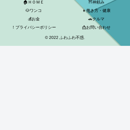
🏠ＨＯＭＥ
⛩神頼み
🐶ワンコ
👧働き方・健康
💰お金
🚗クルマ
！プライバシーポリシー
📩お問い合わせ
© 2022 ふわふわ不惑.