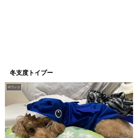
冬支度トイプー
🐶ワンコ