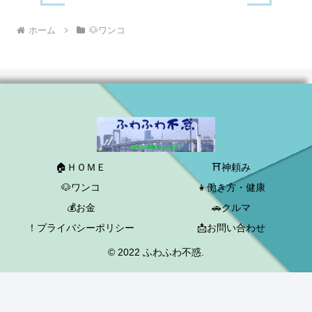
ホーム
🐶ワンコ
🏠ＨＯＭＥ
⛩神頼み
🐶ワンコ
👧働き方・健康
💰お金
🚗クルマ
！プライバシーポリシー
📩お問い合わせ
© 2022 ふわふわ不惑.