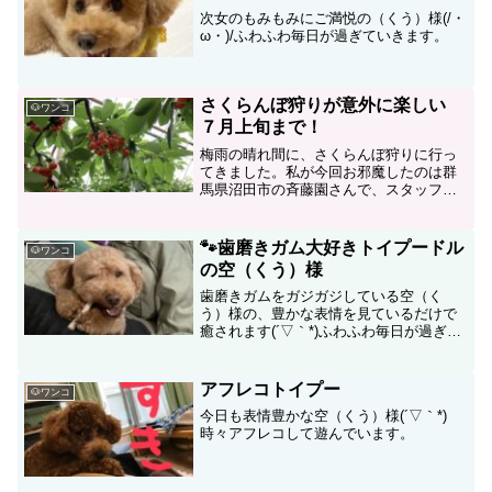
次女のもみもみにご満悦の（くう）様(/・
ω・)/ふわふわ毎日が過ぎていきます。
さくらんぼ狩りが意外に楽しい
🐶ワンコ
７月上旬まで！
梅雨の晴れ間に、さくらんぼ狩りに行っ
てきました。私が今回お邪魔したのは群
馬県沼田市の斉藤園さんで、スタッフ皆
さん感じの良い方ばかりでした。30分
2,000円で、ワンコはリードを付け周囲に
配慮してもらえればOKでした。7月上旬
🐾歯磨きガム大好きトイプードル
🐶ワンコ
までなので、お早めに。
の空（くう）様
歯磨きガムをガジガジしている空（く
う）様の、豊かな表情を見ているだけで
癒されます(´▽｀*)ふわふわ毎日が過ぎて
いきます。
アフレコトイプー
🐶ワンコ
今日も表情豊かな空（くう）様(´▽｀*)
時々アフレコして遊んでいます。