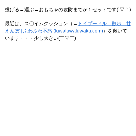
投げる→運ぶ→おもちゃの攻防までが１セットです(´▽｀)
最近は、ス〇イムクッション（→
トイプードル 散歩 甘
えんぼ | ふわふわ不惑 (fuwafuwafuwaku.com)
）を敷いて
います・・・少し大きい(￣▽￣)