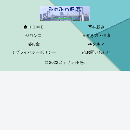
🏠ＨＯＭＥ
⛩神頼み
🐶ワンコ
👧働き方・健康
💰お金
🚗クルマ
！プライバシーポリシー
📩お問い合わせ
© 2022 ふわふわ不惑.