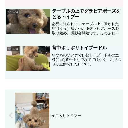
テーブルの上でグラビアポーズを
🐶ワンコ
とるトイプー
必要に迫られて、テーブル上に置かれた
空（くう）様(/・ω・)/グラビアポーズを
取り始め、撮影会開始です。ふわふわ毎
日が過ぎていきます。
背中ポリポリトイプードル
🐶ワンコ
いつものソファで佇むトイプードルの空
様(;^ω^)背中をなでなでではなく、ポリポ
リが正解でした( ；∀；)
かご入りトイプー