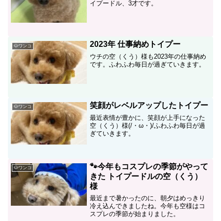
イプードル、3才です。
2023年 仕事納めトイプー
🐶ワンコ
ウチの空（くう）様も2023年の仕事納め
です。ふわふわ毎日が過ぎていきます。
笑顔がレベルアップしたトイプー
🐶ワンコ
最近表情が豊かに、笑顔が上手になった
空（くう）様(/・ω・)/ふわふわ毎日が過
ぎていきます。
🐾今年もコスプレの季節がやって
🐶ワンコ
きた トイプードルの空（くう）
様
最近まで暑かったのに、朝夕はめっきり
冷え込んできましたね。今年も空様はコ
スプレの季節が始まりました。