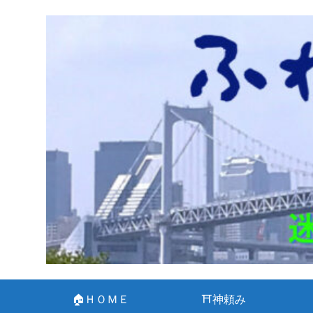
🏠ＨＯＭＥ
⛩神頼み