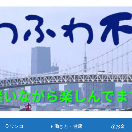
🐶ワンコ
👧働き方・健康
💰お金