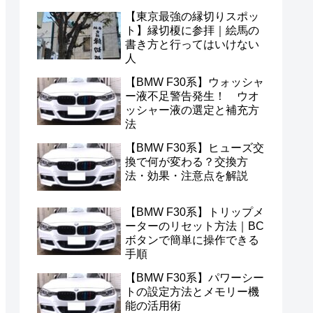
【東京最強の縁切りスポッ
ト】縁切榎に参拝｜絵馬の
書き方と行ってはいけない
人
【BMW F30系】ウォッシャ
ー液不足警告発生！ ウオ
ッシャー液の選定と補充方
法
【BMW F30系】ヒューズ交
換で何が変わる？交換方
法・効果・注意点を解説
【BMW F30系】トリップメ
ーターのリセット方法｜BC
ボタンで簡単に操作できる
手順
【BMW F30系】パワーシー
トの設定方法とメモリー機
能の活用術