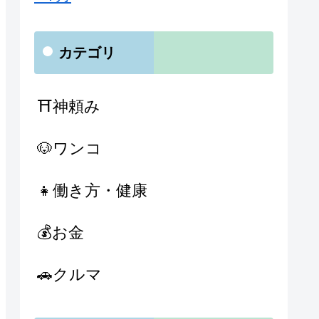
カテゴリ
⛩神頼み
🐶ワンコ
👧働き方・健康
💰お金
🚗クルマ