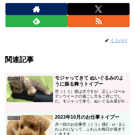
くうパパ
関連記事
モジャってきて ぬいぐるみのよ
🐶ワンコ
うに振る舞うトイプー
空（くう）様は犬ですが、正しいゴール
デンウイークの過ごし方をご存じでし
た。モジャって来て、ぬいぐるみ度がUP
しています。
2023年10月のお仕事トイプー
🐶ワンコ
月一回のお仕事空（くう）様(/・ω・)/ふ
わふわになって、ふわふわ毎日が過ぎて
いきます。