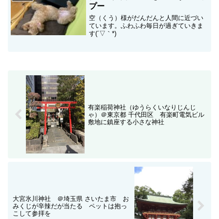
プー
空（くう）様がだんだんと人間に近づい
ています。ふわふわ毎日が過ぎていきま
す(´▽｀*)
有楽稲荷神社（ゆうらくいなりじんじ
ゃ）＠東京都 千代田区 有楽町電気ビル
敷地に鎮座する小さな神社
大宮氷川神社 ＠埼玉県 さいたま市 お
みくじが辛辣だが当たる ペットは抱っ
こして参拝を