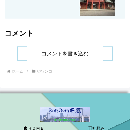
コメント
コメントを書き込む
ホーム
🐶ワンコ
🏠ＨＯＭＥ
⛩神頼み