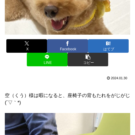
X
Facebook
はてブ
LINE
コピー
2024.01.30
空（くう）様は暇になると、座椅子の背もたれをがじがじ
(´▽｀*)