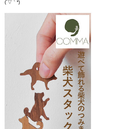
(´▽｀*)