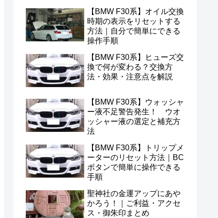
【BMW F30系】オイル交換
時期の表示をリセットする
方法｜自分で簡単にできる
操作手順
【BMW F30系】ヒューズ交
換で何が変わる？交換方
法・効果・注意点を解説
【BMW F30系】ウォッシャ
ー液不足警告発生！ ウオ
ッシャー液の選定と補充方
法
【BMW F30系】トリップメ
ーターのリセット方法｜BC
ボタンで簡単に操作できる
手順
聖神社の金運アップにあや
かろう！｜ご利益・アクセ
ス・御朱印まとめ