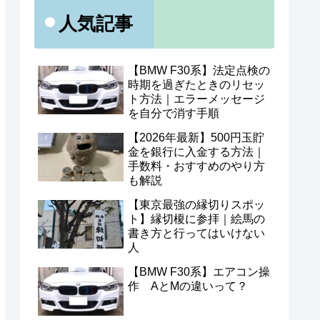
人気記事
【BMW F30系】法定点検の
時期を過ぎたときのリセッ
ト方法｜エラーメッセージ
を自分で消す手順
【2026年最新】500円玉貯
金を銀行に入金する方法｜
手数料・おすすめのやり方
も解説
【東京最強の縁切りスポッ
ト】縁切榎に参拝｜絵馬の
書き方と行ってはいけない
人
【BMW F30系】エアコン操
作 AとMの違いって？