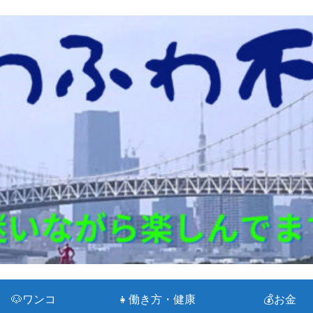
🐶ワンコ
👧働き方・健康
💰お金