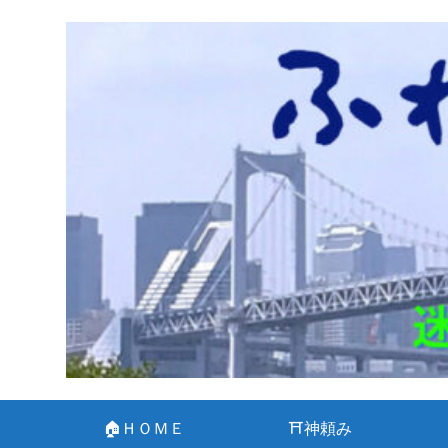
🏠ＨＯＭＥ
⛩神頼み