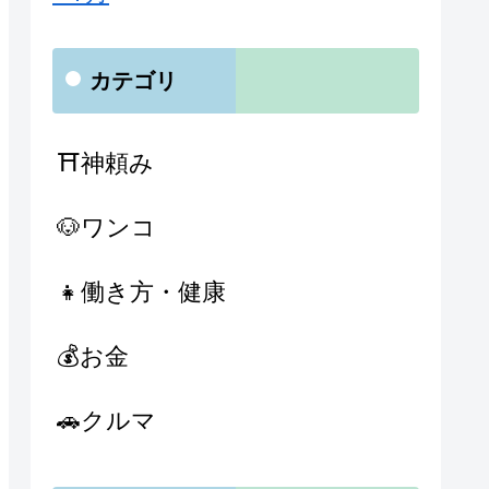
カテゴリ
⛩神頼み
🐶ワンコ
👧働き方・健康
💰お金
🚗クルマ