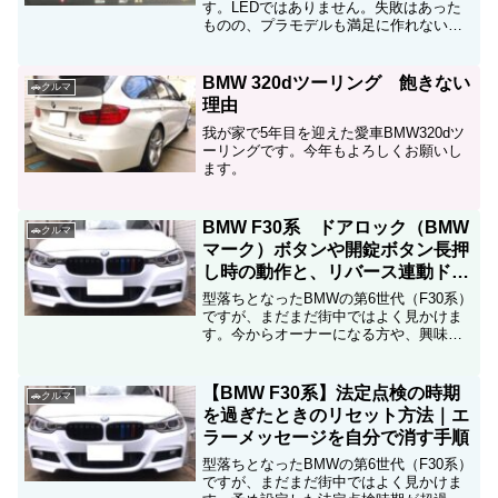
す。LEDではありません。失敗はあった
ものの、プラモデルも満足に作れないぶ
きっちょでも交換できました。
BMW 320dツーリング 飽きない
🚗クルマ
理由
我が家で5年目を迎えた愛車BMW320dツ
ーリングです。今年もよろしくお願いし
ます。
BMW F30系 ドアロック（BMW
🚗クルマ
マーク）ボタンや開錠ボタン長押
し時の動作と、リバース連動ドア
ミラー作動条件
型落ちとなったBMWの第6世代（F30系）
ですが、まだまだ街中ではよく見かけま
す。今からオーナーになる方や、興味を
持たれる方も多いと思いますので、便利
機能とリバース連動ドアミラーの作動条
件を紹介します。
【BMW F30系】法定点検の時期
🚗クルマ
を過ぎたときのリセット方法｜エ
ラーメッセージを自分で消す手順
型落ちとなったBMWの第6世代（F30系）
ですが、まだまだ街中ではよく見かけま