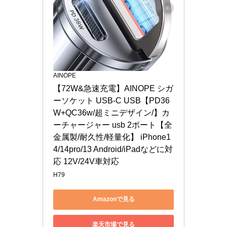
AINOPE
【72W&急速充電】AINOPE シガ
ーソケット USB-C USB【PD36
W+QC36w/超ミニデザイン/】カ
ーチャージャー usb 2ポート【全
金属製/耐久性/軽量化】 iPhone1
4/14pro/13 Android/iPadなどに対
応 12V/24V車対応
H79
Amazonで見る
楽天市場で見る