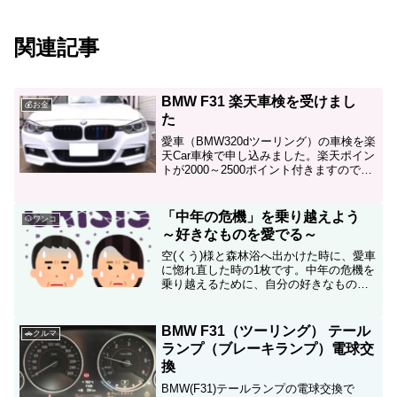
関連記事
BMW F31 楽天車検を受けまし
💰お金
た
愛車（BMW320dツーリング）の車検を楽
天Car車検で申し込みました。楽天ポイン
トが2000～2500ポイント付きますのでお
得ですが、輸入車ならではの注意点もあ
ります。
「中年の危機」を乗り越えよう
🐶ワンコ
～好きなものを愛でる～
空(くう)様と森林浴へ出かけた時に、愛車
に惚れ直した時の1枚です。中年の危機を
乗り越えるために、自分の好きなものを
見直しています。
BMW F31（ツーリング） テール
🚗クルマ
ランプ（ブレーキランプ）電球交
換
BMW(F31)テールランプの電球交換で