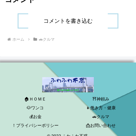
コメントを書き込む
ホーム
🚗クルマ
🏠ＨＯＭＥ
⛩神頼み
🐶ワンコ
👧働き方・健康
💰お金
🚗クルマ
！プライバシーポリシー
📩お問い合わせ