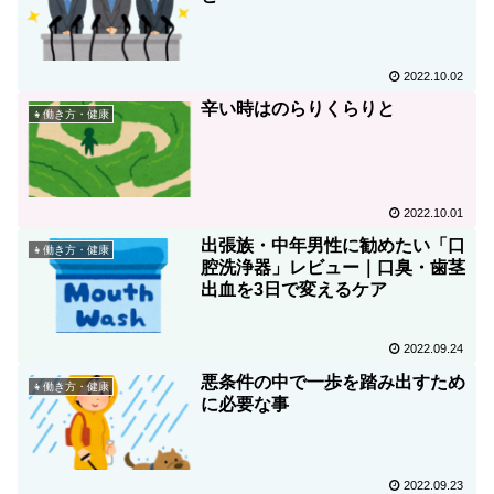
2022.10.02
辛い時はのらりくらりと
👧働き方・健康
2022.10.01
出張族・中年男性に勧めたい「口
👧働き方・健康
腔洗浄器」レビュー｜口臭・歯茎
出血を3日で変えるケア
2022.09.24
悪条件の中で一歩を踏み出すため
👧働き方・健康
に必要な事
2022.09.23