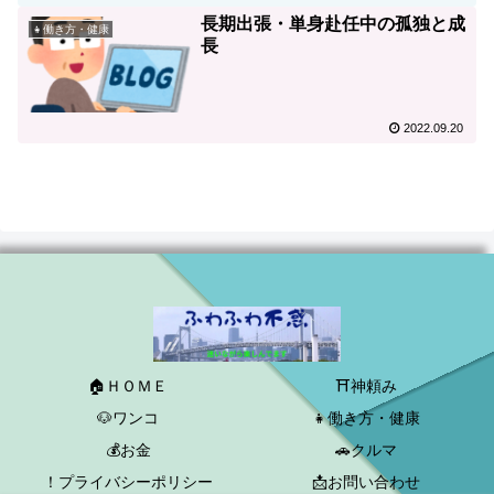
長期出張・単身赴任中の孤独と成
👧働き方・健康
長
2022.09.20
🏠ＨＯＭＥ
⛩神頼み
🐶ワンコ
👧働き方・健康
💰お金
🚗クルマ
！プライバシーポリシー
📩お問い合わせ