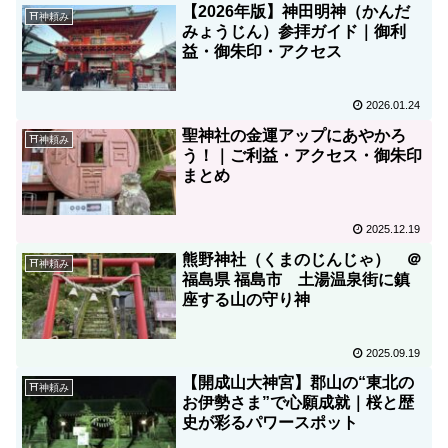
【2026年版】神田明神（かんだ
⛩神頼み
みょうじん）参拝ガイド｜御利
益・御朱印・アクセス
2026.01.24
聖神社の金運アップにあやかろ
⛩神頼み
う！｜ご利益・アクセス・御朱印
まとめ
2025.12.19
熊野神社（くまのじんじゃ） ＠
⛩神頼み
福島県 福島市 土湯温泉街に鎮
座する山の守り神
2025.09.19
【開成山大神宮】郡山の“東北の
⛩神頼み
お伊勢さま”で心願成就｜桜と歴
史が彩るパワースポット