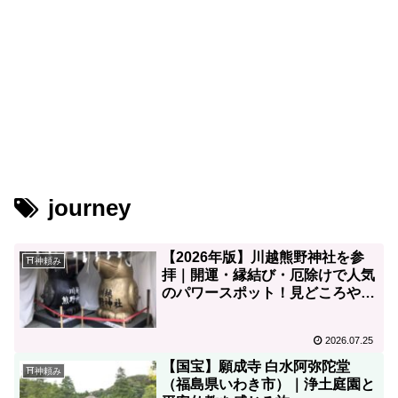
journey
【2026年版】川越熊野神社を参
⛩神頼み
拝｜開運・縁結び・厄除けで人気
のパワースポット！見どころやア
クセスを写真付きで紹介
2026.07.25
【国宝】願成寺 白水阿弥陀堂
⛩神頼み
（福島県いわき市）｜浄土庭園と