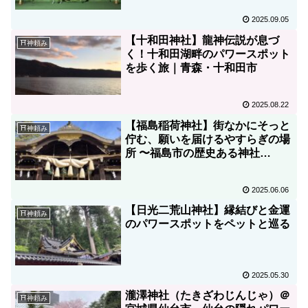
2025.09.05
【十和田神社】龍神伝説が息づ
⛩神頼み
く！十和田湖畔のパワースポット
を歩く旅｜青森・十和田市
2025.08.22
【福島稲荷神社】街なかにそっと
⛩神頼み
佇む、願いを届けるやすらぎの場
所 〜福島市の歴史ある神社
へ〜
2025.06.06
【日光二荒山神社】縁結びと金運
⛩神頼み
のパワースポットをペットと巡る
2025.05.30
瀧澤神社（たきざわじんじゃ）＠
⛩神頼み