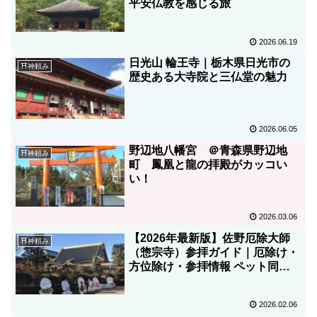
平安仏教を感じる旅
2026.06.19
日光山 輪王寺｜栃木県日光市の
⛩神頼み
歴史ある大寺院と三仏堂の魅力
2026.06.05
野辺地八幡宮 ＠青森県野辺地
⛩神頼み
町 鳳凰と龍の拝殿がカッコい
い！
2026.03.06
【2026年最新版】佐野厄除大師
⛩神頼み
（惣宗寺）参拝ガイド｜厄除け・
方位除け・参拝情報 ペット同伴
可能です
2026.02.06