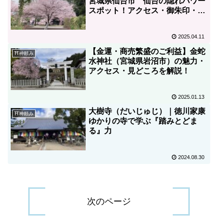
宮城県仙台市 仙台の隠れパワー
スポット！アクセス・御朱印・駐
車場ガイド
2025.04.11
【金運・商売繁盛のご利益】金蛇
⛩神頼み
水神社（宮城県岩沼市）の魅力・
アクセス・見どころを解説！
2025.01.13
大樹寺（だいじゅじ）｜徳川家康
⛩神頼み
ゆかりの寺で学ぶ『踏みとどま
る』力
2024.08.30
次のページ