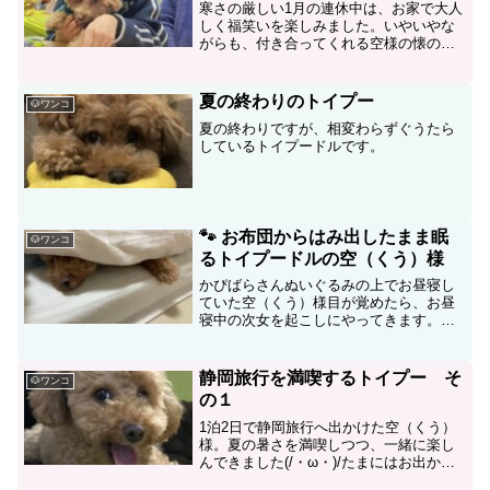
寒さの厳しい1月の連休中は、お家で大人
しく福笑いを楽しみました。いやいやな
がらも、付き合ってくれる空様の懐の深
さに感謝です＼(^o^)／。
夏の終わりのトイプー
🐶ワンコ
夏の終わりですが、相変わらずぐうたら
しているトイプードルです。
🐾 お布団からはみ出したまま眠
🐶ワンコ
るトイプードルの空（くう）様
かぴばらさんぬいぐるみの上でお昼寝し
ていた空（くう）様目が覚めたら、お昼
寝中の次女を起こしにやってきます。不
条理（笑）ふわふわ毎日が過ぎていきま
す。
静岡旅行を満喫するトイプー そ
🐶ワンコ
の１
1泊2日で静岡旅行へ出かけた空（くう）
様。夏の暑さを満喫しつつ、一緒に楽し
んできました(/・ω・)/たまにはお出かけ
しながら、ふわふわ毎日が過ぎていきま