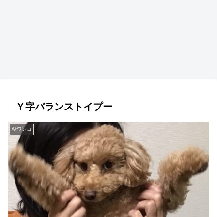
Ｙ字バランストイプー
🐶ワンコ