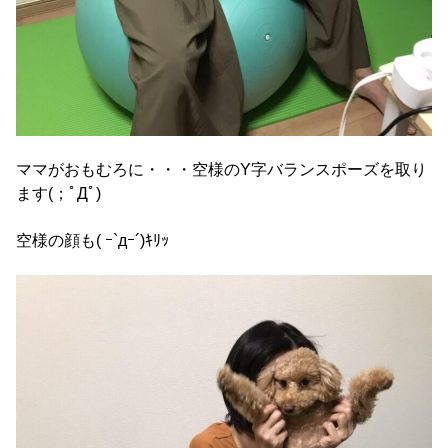
ママがおもむろに・・・空様のY字バランスポーズを取り
ます(；ﾟДﾟ)
空様の顔も( ｰ`дｰ´)ｷﾘｯ