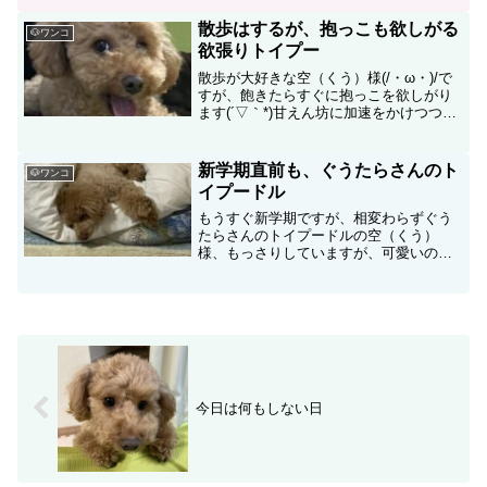
す。
散歩はするが、抱っこも欲しがる
🐶ワンコ
欲張りトイプー
散歩が大好きな空（くう）様(/・ω・)/で
すが、飽きたらすぐに抱っこを欲しがり
ます(´▽｀*)甘えん坊に加速をかけつつ、
ふわふわ毎日が過ぎていきます。
新学期直前も、ぐうたらさんのト
🐶ワンコ
イプードル
もうすぐ新学期ですが、相変わらずぐう
たらさんのトイプードルの空（くう）
様、もっさりしていますが、可愛いので
OKです＼(^o^)／。
今日は何もしない日