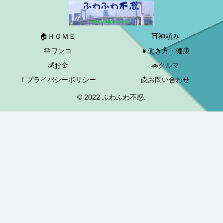
🏠ＨＯＭＥ
⛩神頼み
🐶ワンコ
👧働き方・健康
💰お金
🚗クルマ
！プライバシーポリシー
📩お問い合わせ
© 2022 ふわふわ不惑.