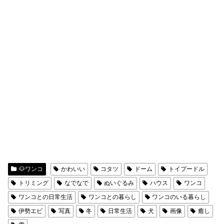
🐶ワンコ
かわいい
コタツ
ドーム
トイプードル
トリミング
なでなで
ぬいぐるみ
ハウス
ワンコ
ワンコとの日常生活
ワンコとの暮らし
ワンコのいる暮らし
伊勢エビ
写真
冬
日常生活
犬
画像
癒し