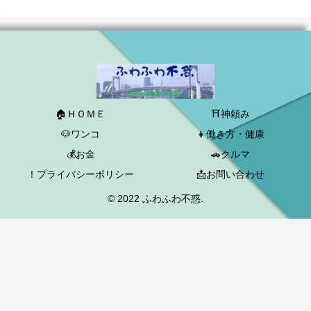
🏠ＨＯＭＥ
⛩神頼み
🐶ワンコ
👧働き方・健康
💰お金
🚗クルマ
！プライバシーポリシー
📩お問い合わせ
© 2022 ふわふわ不惑.