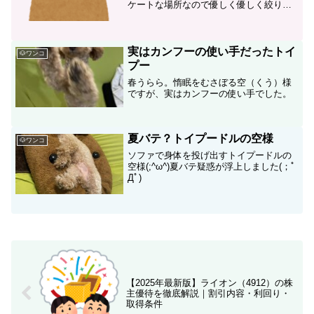
ケートな場所なので優しく優しく絞り、
わずかに分泌液が出てきただけでした。
今度、トリミングに行ったときに聞いて
みたいと思います。
実はカンフーの使い手だったトイ
🐶ワンコ
プー
春うらら。惰眠をむさぼる空（くう）様
ですが、実はカンフーの使い手でした。
夏バテ？トイプードルの空様
🐶ワンコ
ソファで身体を投げ出すトイプードルの
空様(;^ω^)夏バテ疑惑が浮上しました(；ﾟ
Дﾟ)
【2025年最新版】ライオン（4912）の株
主優待を徹底解説｜割引内容・利回り・
取得条件