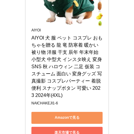
AIYOI
AIYOI 犬 服 ペット コスプレ おも
ちゃを贈る 龍 竜 防寒着 暖かい 
被り物 洋服 干支 辰年 年末年始 
小型犬 中型犬 インスタ映え 変身 
SNS 秋 ハロウィン 二足 仮装 コ
スチューム 面白い 変身グッズ 写
真撮影 コスプレパーティー 着脱
便利 スナップボタン 可愛い 202
3 2024年(4XL)
NAICHAKEJI1-6
Amazonで見る
楽天市場で見る