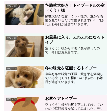
🐾膝枕大好き！トイプードルの空
🐶ワンコ
（くう）様
膝枕大好きな空（くう）様の、豊かな表
情を見ているだけで癒されます(´▽｀*)ふ
わふわ毎日が過ぎていきます。
お風呂に入り、ふわふわになるト
🐶ワンコ
イプー
空（くう）様からケモノ臭が漂ったの
で、今日はお風呂です。
冬の味覚を堪能するトイプー
🐶ワンコ
今年も冬の味覚の王様、焼き芋を満喫し
ている空（くう）様(/・ω・)/ふわふわ毎
日が過ぎていきます。
お尻ケアトイプー
🐶ワンコ
空（くう）様がお尻を下にして歩いてい
たので肛門絞りを試してみました。デリ