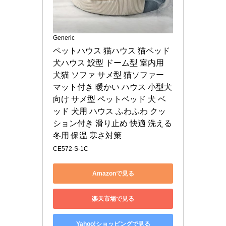
Generic
ペットハウス 猫ハウス 猫ベッド 
犬ハウス 鮫型 ドーム型 室内用 
犬猫 ソファ サメ型 猫ソファー 
マット付き 暖かい ハウス 小型犬
向け サメ型 ペットベッド 犬 ベ
ッド 犬用 ハウス ふわふわ クッ
ション付き 滑り止め 快適 洗える 
冬用 保温 寒さ対策
CE572-S-1C
Amazonで見る
楽天市場で見る
Yahoo!ショッピングで見る