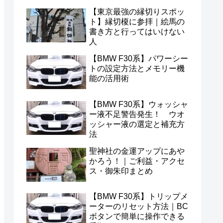
【東京最強の縁切りスポッ
ト】縁切榎に参拝｜絵馬の
書き方と行ってはいけない
人
【BMW F30系】パワーシー
トの設定方法とメモリー機
能の活用術
【BMW F30系】ウォッシャ
ー液不足警告発生！ ウオ
ッシャー液の選定と補充方
法
聖神社の金運アップにあや
かろう！｜ご利益・アクセ
ス・御朱印まとめ
【BMW F30系】トリップメ
ーターのリセット方法｜BC
ボタンで簡単に操作できる