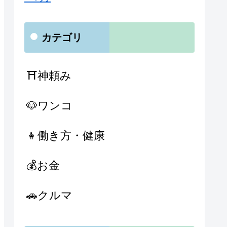
カテゴリ
⛩神頼み
🐶ワンコ
👧働き方・健康
💰お金
🚗クルマ