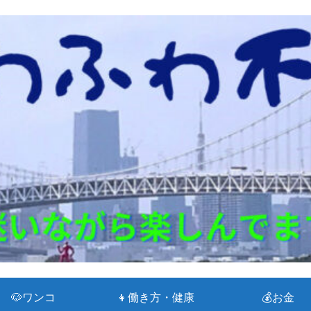
🐶ワンコ
👧働き方・健康
💰お金