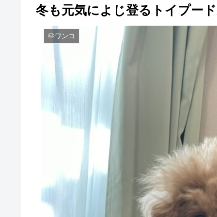
冬も元気によじ登るトイプード
🐶ワンコ