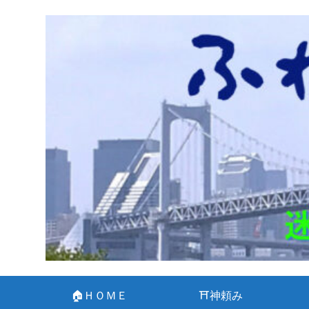
🏠ＨＯＭＥ
⛩神頼み