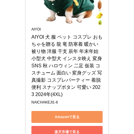
AIYOI
AIYOI 犬 服 ペット コスプレ おも
ちゃを贈る 龍 竜 防寒着 暖かい 
被り物 洋服 干支 辰年 年末年始 
小型犬 中型犬 インスタ映え 変身 
SNS 秋 ハロウィン 二足 仮装 コ
スチューム 面白い 変身グッズ 写
真撮影 コスプレパーティー 着脱
便利 スナップボタン 可愛い 202
3 2024年(4XL)
NAICHAKEJI1-6
Amazonで見る
楽天市場で見る