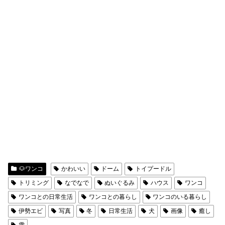
🐶ワンコ
かわいい
ドーム
トイプードル
トリミング
なでなで
ぬいぐるみ
ハウス
ワンコ
ワンコとの日常生活
ワンコとの暮らし
ワンコのいる暮らし
伊勢エビ
写真
冬
日常生活
犬
画像
癒し
雪