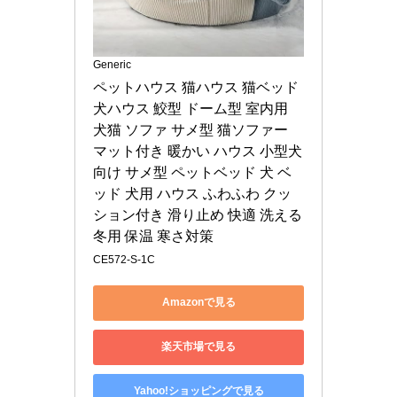
Generic
ペットハウス 猫ハウス 猫ベッド 
犬ハウス 鮫型 ドーム型 室内用 
犬猫 ソファ サメ型 猫ソファー 
マット付き 暖かい ハウス 小型犬
向け サメ型 ペットベッド 犬 ベ
ッド 犬用 ハウス ふわふわ クッ
ション付き 滑り止め 快適 洗える 
冬用 保温 寒さ対策
CE572-S-1C
Amazonで見る
楽天市場で見る
Yahoo!ショッピングで見る