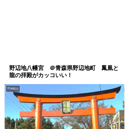
野辺地八幡宮 ＠青森県野辺地町 鳳凰と
龍の拝殿がカッコいい！
⛩神頼み