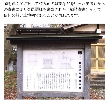
物を運ぶ船に対して積み荷の斡旋などを行った業者）から
の寄進により金毘羅様を来臨された（勧請寄進）そうで、
信仰の熱い土地柄であることが伺われます。