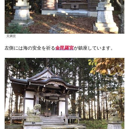
天満宮
左側には海の安全を祈る
金毘羅宮
が鎮座しています。