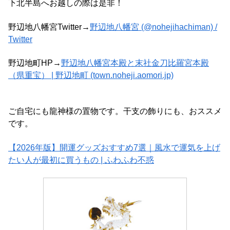
下北半島へお越しの際は是非！
野辺地八幡宮Twitter→
野辺地八幡宮 (@nohejihachiman) /
Twitter
野辺地町HP→
野辺地八幡宮本殿と末社金刀比羅宮本殿
（県重宝） | 野辺地町 (town.noheji.aomori.jp)
ご自宅にも龍神様の置物です。干支の飾りにも、おススメ
です。
【2026年版】開運グッズおすすめ7選｜風水で運気を上げ
たい人が最初に買うもの | ふわふわ不惑