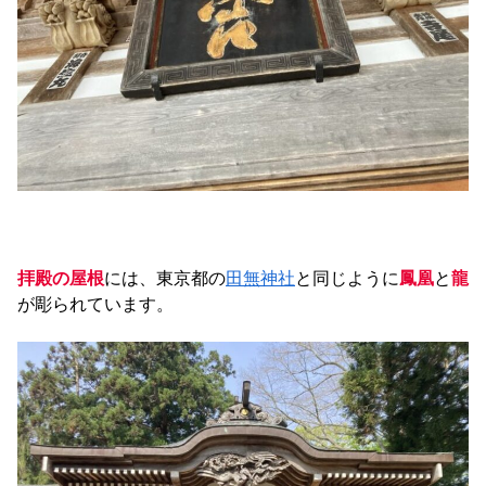
拝殿の屋根
には、東京都の
田無神社
と同じように
鳳凰
と
龍
が彫られています。