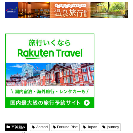
⛩神頼み
Aomori
Fortune Rise
Japan
journey