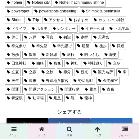
noheji
Noheji city
Noheji hachimangu shrine
powerspot
powerspotsightseeing
Shimokita peninsula
Shrine
Trip
アクセス
おすすめ
カッコいい神社
ドライブ
ホタテ
レンタカー
七戸十和田
下北半島
休日
八戸
写真
初詣
参拝
天満宮
幸先参り
幸先詣
幸先詣で
建築
徒歩
拝殿
散歩
散策
新幹線
旅行
暇つぶし
歴史
田無神社
由緒
画像
神社
神社巡り
立冬
立夏
立春
立秋
節分
観光
観光名所
車
辰年
週末
野辺地八幡宮
野辺地町
金毘羅宮
開運
開運アクション
開運行動
電車
青森
青森県
駐車場
鳳凰
龍
龍神
シェアする
X
Facebook
はてブ
メニュー
ホーム
検索
トップ
サイドバー
LINE
コピー