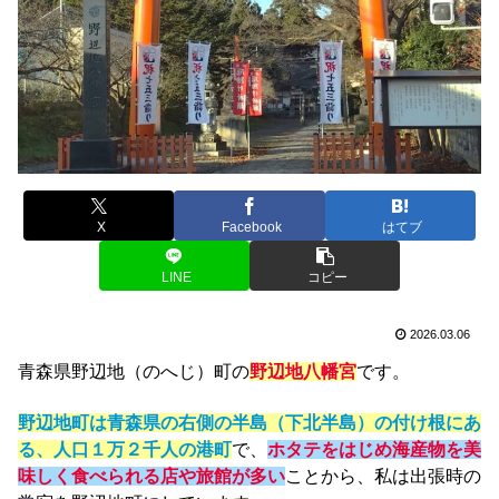
X
Facebook
はてブ
LINE
コピー
2026.03.06
青森県野辺地（のへじ）町の
野辺地八幡宮
です。
野辺地町は青森県の右側の半島（下北半島）の付け根にあ
る、人口１万２千人の港町
で、
ホタテをはじめ海産物を美
味しく食べられる店や旅館が多い
ことから、私は出張時の