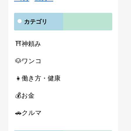
カテゴリ
⛩神頼み
🐶ワンコ
👧働き方・健康
💰お金
🚗クルマ