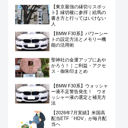
【東京最強の縁切りスポッ
ト】縁切榎に参拝｜絵馬の
書き方と行ってはいけない
人
【BMW F30系】パワーシー
トの設定方法とメモリー機
能の活用術
聖神社の金運アップにあや
かろう！｜ご利益・アクセ
ス・御朱印まとめ
【BMW F30系】ウォッシャ
ー液不足警告発生！ ウオ
ッシャー液の選定と補充方
法
【2026年7月実績】米国高
配当ETF「HDV」が毎月配
当へ