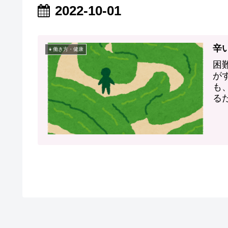
2022-10-01
辛
👧働き方・健康
困
が
も
る
何