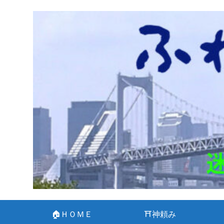
🏠ＨＯＭＥ
⛩神頼み