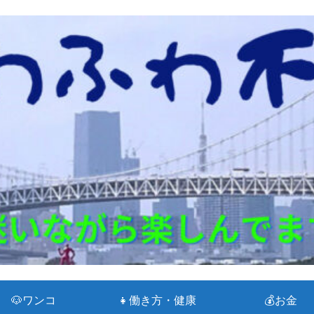
🐶ワンコ
👧働き方・健康
💰お金