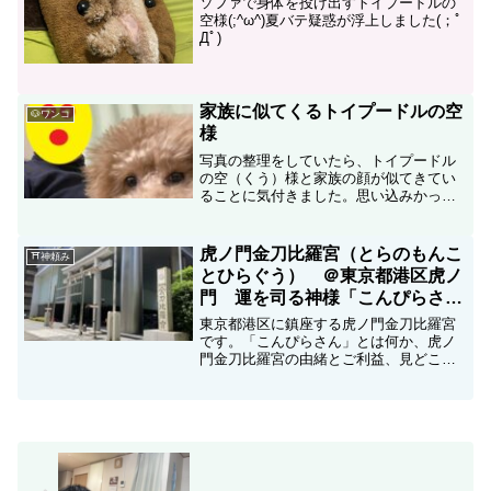
ソファで身体を投げ出すトイプードルの
空様(;^ω^)夏バテ疑惑が浮上しました(；ﾟ
Дﾟ)
家族に似てくるトイプードルの空
🐶ワンコ
様
写真の整理をしていたら、トイプードル
の空（くう）様と家族の顔が似てきてい
ることに気付きました。思い込みかっ
て？ええ、そうです＼(^o^)／。
虎ノ門金刀比羅宮（とらのもんこ
⛩神頼み
とひらぐう） ＠東京都港区虎ノ
門 運を司る神様「こんぴらさ
ん」とは？ 結神社で縁結び祈願
東京都港区に鎮座する虎ノ門金刀比羅宮
も！
です。「こんぴらさん」とは何か、虎ノ
門金刀比羅宮の由緒とご利益、見どころ
を紹介します。ワンコ連れでの参拝は可
能ですが、境内では抱っこして粗相がな
いように参拝しましょう。週末の都心ド
ライブにもおススメスポットです。