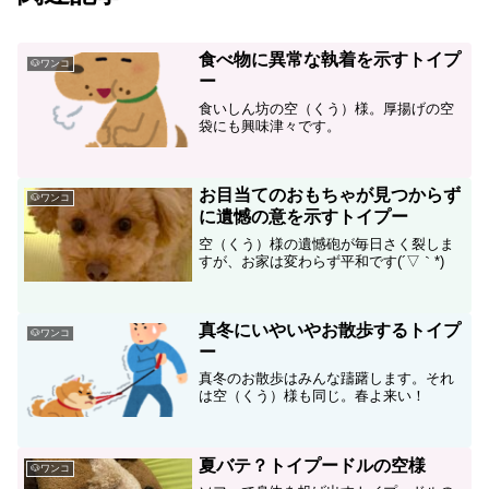
食べ物に異常な執着を示すトイプ
🐶ワンコ
ー
食いしん坊の空（くう）様。厚揚げの空
袋にも興味津々です。
お目当てのおもちゃが見つからず
🐶ワンコ
に遺憾の意を示すトイプー
空（くう）様の遺憾砲が毎日さく裂しま
すが、お家は変わらず平和です(´▽｀*)
真冬にいやいやお散歩するトイプ
🐶ワンコ
ー
真冬のお散歩はみんな躊躇します。それ
は空（くう）様も同じ。春よ来い！
夏バテ？トイプードルの空様
🐶ワンコ