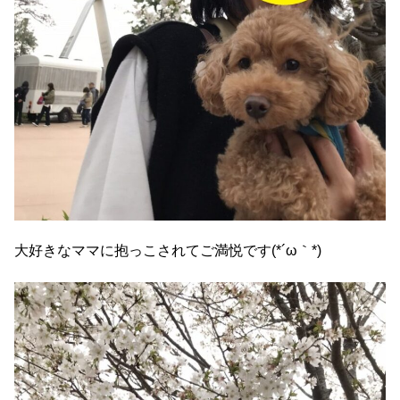
大好きなママに抱っこされてご満悦です(*´ω｀*)