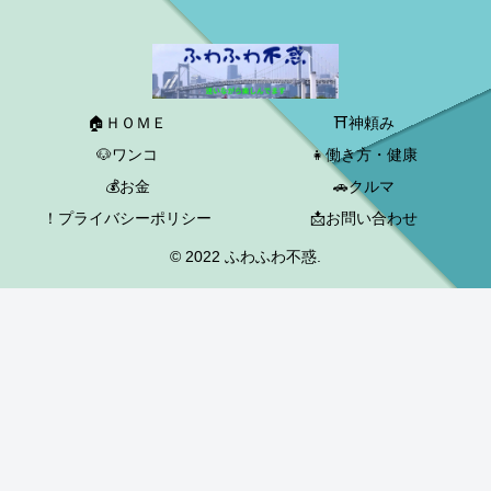
🏠ＨＯＭＥ
⛩神頼み
🐶ワンコ
👧働き方・健康
💰お金
🚗クルマ
！プライバシーポリシー
📩お問い合わせ
© 2022 ふわふわ不惑.