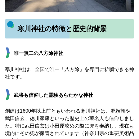
寒川神社の特徴と歴史的背景
唯一無二の八方除神社
寒川神社は、全国で唯一「八方除」を専門に祈願できる神
社です。
武将も信仰した霊験あらたかな神社
創建は1600年以上前ともいわれる寒川神社は、源頼朝や
武田信玄、徳川家康といった歴史上の著名人も信仰しまし
た。特に武田信玄は小田原攻めの際に兜を奉納し、現在も
境内にその兜が保管されています（神奈川県の重要美術品