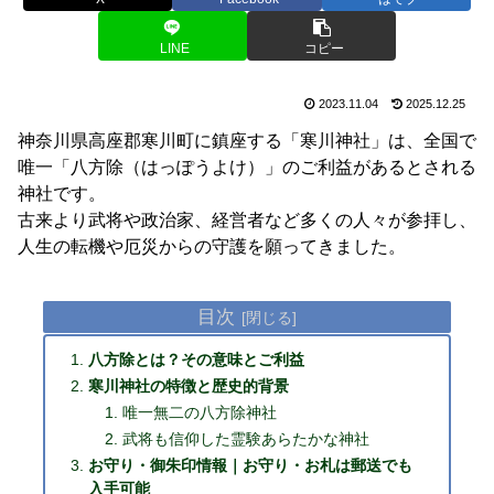
LINE
コピー
2023.11.04
2025.12.25
神奈川県高座郡寒川町に鎮座する「寒川神社」は、全国で
唯一「八方除（はっぽうよけ）」のご利益があるとされる
神社です。
古来より武将や政治家、経営者など多くの人々が参拝し、
人生の転機や厄災からの守護を願ってきました。
目次
八方除とは？その意味とご利益
寒川神社の特徴と歴史的背景
唯一無二の八方除神社
武将も信仰した霊験あらたかな神社
お守り・御朱印情報｜お守り・お札は郵送でも
入手可能