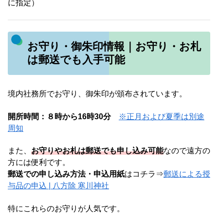
に指定）
お守り・御朱印情報｜お守り・お札
は郵送でも入手可能
境内社務所でお守り、御朱印が頒布されています。
開所時間：８時から16時30分
※正月および夏季は別途
周知
また、
お守りやお札は郵送でも申し込み可能
なので遠方の
方には便利です。
郵送での申し込み方法・申込用紙
はコチラ⇒
郵送による授
与品の申込 | 八方除 寒川神社
特にこれらのお守りが人気です。