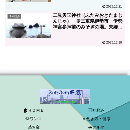
ましょう。ペットは抱っこして参
2023.12.21
拝可能
二見輿玉神社（ふたみおきたまじ
⛩神頼み
んじゃ） ＠三重県伊勢市 伊勢
神宮参拝前のみそぎの場。夫婦岩
とカエルの彫刻に癒され、ドラク
エウオークのお土産もゲットしま
2023.12.19
しょう。
🏠ＨＯＭＥ
⛩神頼み
🐶ワンコ
👧働き方・健康
💰お金
🚗クルマ