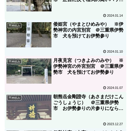
スポット
2024.01.14
倭姫宮（やまとひめみや） ※伊
⛩神頼み
勢神宮の内宮別宮 ＠三重県伊勢
市 犬を預けてお伊勢参り
2024.01.10
月夜見宮（つきよみのみや） ※
⛩神頼み
伊勢神宮の外宮別宮 ＠三重県伊
勢市 犬を預けてお伊勢参り
2024.01.07
朝熊岳金剛證寺（あさまだけこん
⛩神頼み
ごうしょうじ） ＠三重県伊勢
市 お伊勢参りの片参りにならな
いよう、伊勢志摩スカイラインで
お参り。おちんこ地蔵も忘れず
2023.12.27
に！