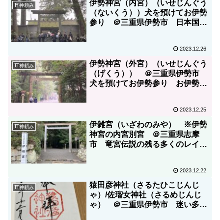
伊勢神宮（内宮）（いせじんぐう
⛩神頼み
（ないくう））犬を預けてお伊勢
参り ＠三重県伊勢市 日本国民
の総氏神
2023.12.26
伊勢神宮（外宮）（いせじんぐう
⛩神頼み
（げくう）） ＠三重県伊勢市
犬を預けてお伊勢参り お伊勢参
りは外宮から
2023.12.25
伊雑宮（いざわのみや） ※伊勢
⛩神頼み
神宮の内宮別宮 ＠三重県志摩
市 竜宮伝説の残る多くのレイラ
インを持つ志摩国一ノ宮
2023.12.22
猿田彦神社（さるたひこじんじ
⛩神頼み
ゃ）/佐瑠女神社（さるめじんじ
ゃ） ＠三重県伊勢市 迷い多き
40代・50代の方、道開きを願い