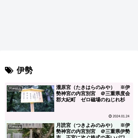
伊勢
瀧原宮（たきはらのみや） ※伊
⛩神頼み
勢神宮の内宮別宮 ＠三重県度会
郡大紀町 ゼロ磁場のねじれ杉
2024.01.24
月読宮（つきよみのみや） ※伊
⛩神頼み
勢神宮の内宮別宮 ＠三重県伊勢
市 正宮に次ぐ格式の高いパワー