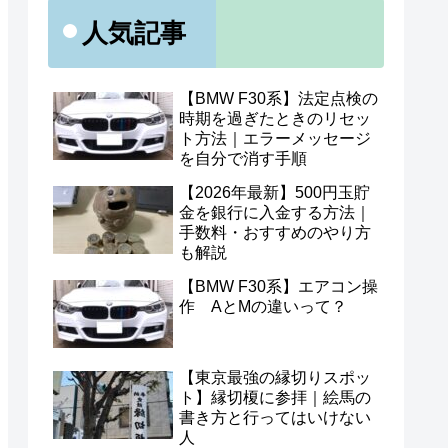
人気記事
【BMW F30系】法定点検の
時期を過ぎたときのリセッ
ト方法｜エラーメッセージ
を自分で消す手順
【2026年最新】500円玉貯
金を銀行に入金する方法｜
手数料・おすすめのやり方
も解説
【BMW F30系】エアコン操
作 AとMの違いって？
【東京最強の縁切りスポッ
ト】縁切榎に参拝｜絵馬の
書き方と行ってはいけない
人