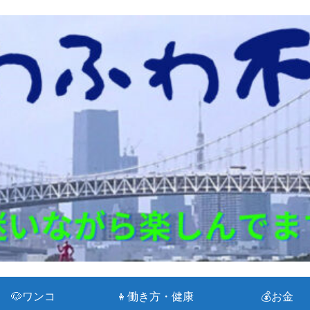
🐶ワンコ
👧働き方・健康
💰お金