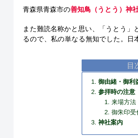
青森県青森市の
善知鳥（うとう）神
また難読名称かと思い、「うとう」
るので、私の単なる無知でした。日
目
御由緒・御利
参拝時の注意
来場方法
御朱印受
神社案内