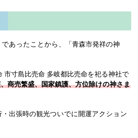
）であったことから、「青森市発祥の神
命 市寸島比売命 多岐都比売命を祀る神社で
護、商売繁盛、国家鎮護、方位除けの神さま
行・出張時の観光ついでに開運アクション