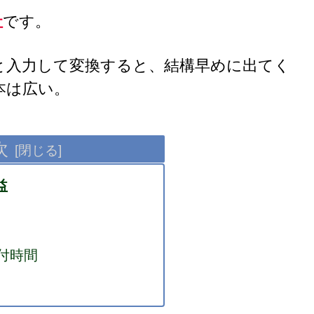
社
です。
と入力して変換すると、結構早めに出てく
本は広い。
次
益
付時間