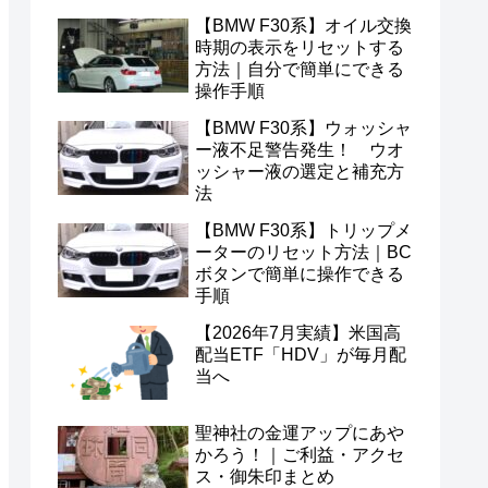
【BMW F30系】オイル交換
時期の表示をリセットする
方法｜自分で簡単にできる
操作手順
【BMW F30系】ウォッシャ
ー液不足警告発生！ ウオ
ッシャー液の選定と補充方
法
【BMW F30系】トリップメ
ーターのリセット方法｜BC
ボタンで簡単に操作できる
手順
【2026年7月実績】米国高
配当ETF「HDV」が毎月配
当へ
聖神社の金運アップにあや
かろう！｜ご利益・アクセ
ス・御朱印まとめ