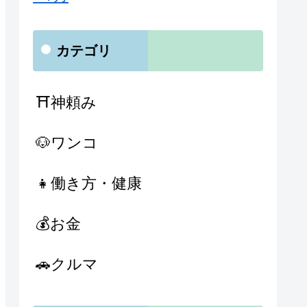
カテゴリ
⛩神頼み
🐶ワンコ
👧働き方・健康
💰お金
🚗クルマ