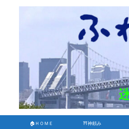
🏠ＨＯＭＥ
⛩神頼み