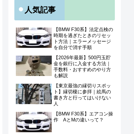
人気記事
【BMW F30系】法定点検の
時期を過ぎたときのリセッ
ト方法｜エラーメッセージ
を自分で消す手順
【2026年最新】500円玉貯
金を銀行に入金する方法｜
手数料・おすすめのやり方
も解説
【東京最強の縁切りスポッ
ト】縁切榎に参拝｜絵馬の
書き方と行ってはいけない
人
【BMW F30系】エアコン操
作 AとMの違いって？