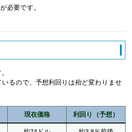
慮が必要です。
す。
ているので、予想利回りは殆ど変わりませ
現在価格
利回り（予想）
約74ドル
約3.8％前後