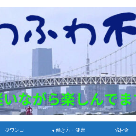
🐶ワンコ
👧働き方・健康
💰お金