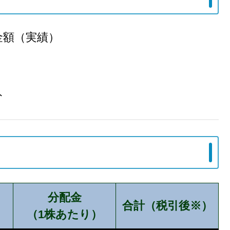
配金額（実績）
）
ト
分配金
合計（税引後※）
（1株あたり）