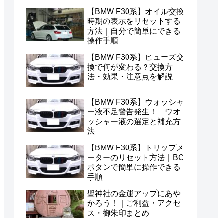
【BMW F30系】オイル交換
時期の表示をリセットする
方法｜自分で簡単にできる
操作手順
【BMW F30系】ヒューズ交
換で何が変わる？交換方
法・効果・注意点を解説
【BMW F30系】ウォッシャ
ー液不足警告発生！ ウオ
ッシャー液の選定と補充方
法
【BMW F30系】トリップメ
ーターのリセット方法｜BC
ボタンで簡単に操作できる
手順
聖神社の金運アップにあや
かろう！｜ご利益・アクセ
ス・御朱印まとめ