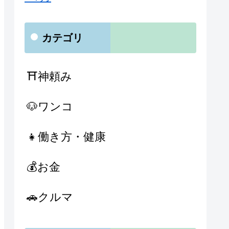
カテゴリ
⛩神頼み
🐶ワンコ
👧働き方・健康
💰お金
🚗クルマ