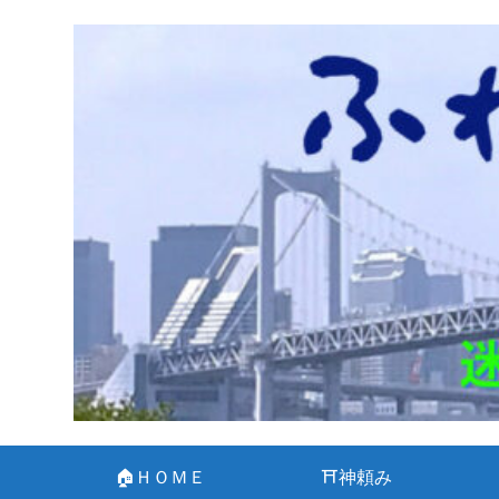
🏠ＨＯＭＥ
⛩神頼み