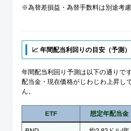
※為替差損益・為替手数料は別途考
📈 年間配当利回りの目安（予測）
年間配当利回り予測は以下の通りで
配当金・現在価格がじわじわ上昇し
ん。
ETF
想定年配当金
BND
約2.82ドル/年