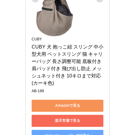
CUBY
CUBY 犬 抱っこ紐 スリング 中小
型犬用 ペットスリング 猫 キャリ
ーバッグ 長さ調整可能 底板付き 
肩パッド付き 飛び出し防止 メッ
シュネット付き 10キロまで対応 
(カーキ色)
AB-199
Amazonで見る
楽天市場で見る