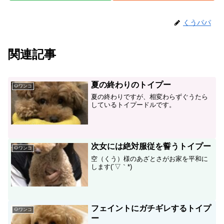
くうパパ
関連記事
夏の終わりのトイプー
🐶ワンコ
夏の終わりですが、相変わらずぐうたら
しているトイプードルです。
次女には絶対服従を誓うトイプー
🐶ワンコ
空（くう）様のあざとさがお家を平和に
します(´▽｀*)
フェイントにガチギレするトイプ
🐶ワンコ
ー