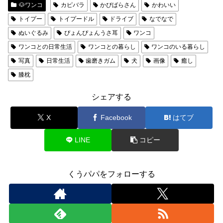
🐶ワンコ
カピバラ
かぴばらさん
かわいい
トイプー
トイプードル
ドライブ
なでなで
ぬいぐるみ
ぴょんぴょんうさ耳
ワンコ
ワンコとの日常生活
ワンコとの暮らし
ワンコのいる暮らし
写真
日常生活
歯磨きガム
犬
画像
癒し
膝枕
シェアする
X
Facebook
はてブ
LINE
コピー
くうパパをフォローする