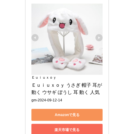
Ｅｕｉｕｘｏｙ
Ｅｕｉｕｘｏｙ うさぎ 帽子 耳が
動く ウサギ ぼうし 耳 動く 人気
gm-2024-09-12-14
Amazonで見る
楽天市場で見る