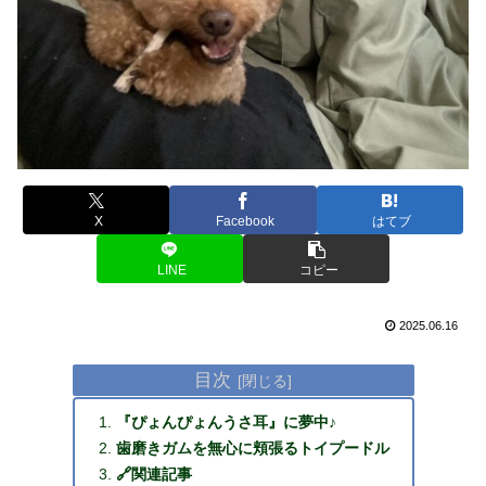
X
Facebook
はてブ
LINE
コピー
2025.06.16
目次
『ぴょんぴょんうさ耳』に夢中♪
歯磨きガムを無心に頬張るトイプードル
🔗関連記事