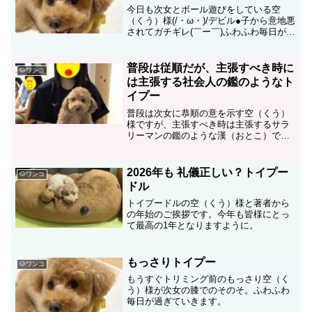
今日も次女とボール遊びをしている空
（くう）様(/・ω・)/デビル●子から意地悪
されてガチギレ(￣ー￣)ふわふわ毎日が過
ぎていきます。
普段は従順だが、主張すべき時に
🐶ワンコ
は主張する社会人の鑑のようなト
イプー
普段は次女に恭順の意を示す空（くう）
様ですが、主張すべき時は主張するサラ
リーマンの鑑のような漢（おとこ）で
す！
2026年も 礼儀正しい？トイプー
🐶ワンコ
ドル
トイプードルの空（くう）様と著者から
の年始のご挨拶です。今年も皆様にとっ
て最高の1年となりますように。
もっさりトイプー
🐶ワンコ
もうすぐトリミング前のもっさり空（く
う）様が次女の膝でのそのそ。ふわふわ
毎日が過ぎていきます。