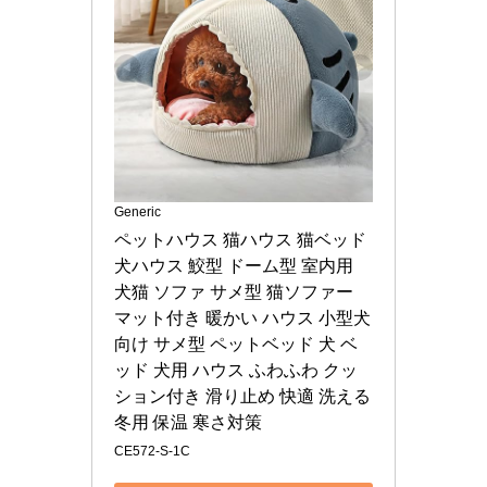
Generic
ペットハウス 猫ハウス 猫ベッド 
犬ハウス 鮫型 ドーム型 室内用 
犬猫 ソファ サメ型 猫ソファー 
マット付き 暖かい ハウス 小型犬
向け サメ型 ペットベッド 犬 ベ
ッド 犬用 ハウス ふわふわ クッ
ション付き 滑り止め 快適 洗える 
冬用 保温 寒さ対策
CE572-S-1C