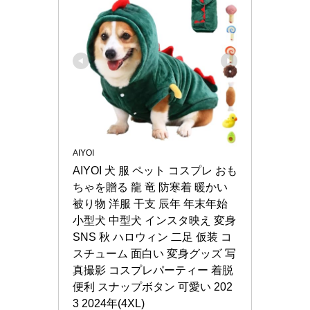
AIYOI
AIYOI 犬 服 ペット コスプレ おも
ちゃを贈る 龍 竜 防寒着 暖かい 
被り物 洋服 干支 辰年 年末年始 
小型犬 中型犬 インスタ映え 変身 
SNS 秋 ハロウィン 二足 仮装 コ
スチューム 面白い 変身グッズ 写
真撮影 コスプレパーティー 着脱
便利 スナップボタン 可愛い 202
3 2024年(4XL)