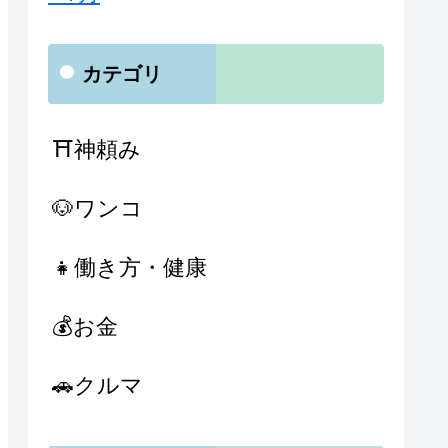
カテゴリ
⛩神頼み
🐶ワンコ
👧働き方・健康
💰お金
🚗クルマ