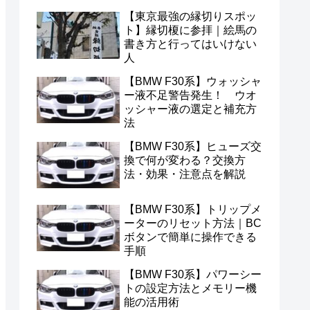
【東京最強の縁切りスポッ
ト】縁切榎に参拝｜絵馬の
書き方と行ってはいけない
人
【BMW F30系】ウォッシャ
ー液不足警告発生！ ウオ
ッシャー液の選定と補充方
法
【BMW F30系】ヒューズ交
換で何が変わる？交換方
法・効果・注意点を解説
【BMW F30系】トリップメ
ーターのリセット方法｜BC
ボタンで簡単に操作できる
手順
【BMW F30系】パワーシー
トの設定方法とメモリー機
能の活用術