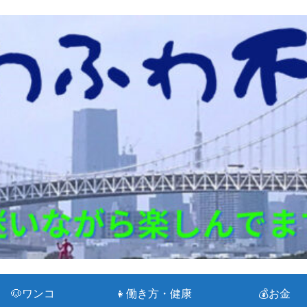
🐶ワンコ
👧働き方・健康
💰お金