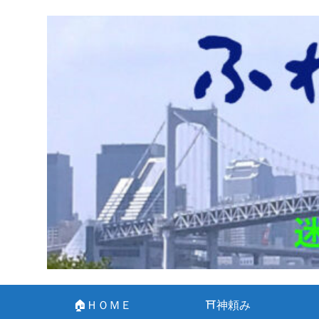
🏠ＨＯＭＥ
⛩神頼み