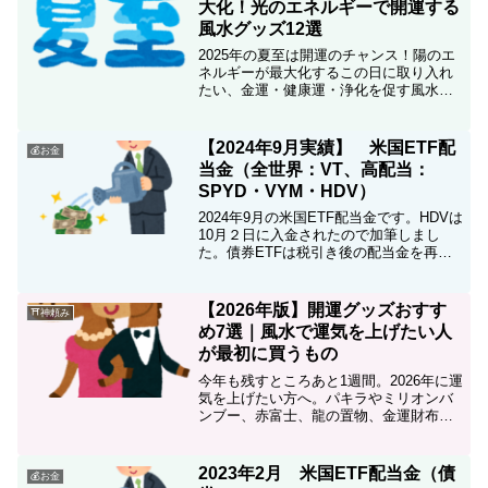
大化！光のエネルギーで開運する
風水グッズ12選
2025年の夏至は開運のチャンス！陽のエ
ネルギーが最大化するこの日に取り入れ
たい、金運・健康運・浄化を促す風水グ
ッズを12選ご紹介。自宅でできる開運ア
クションも解説しています。
【2024年9月実績】 米国ETF配
💰お金
当金（全世界：VT、高配当：
SPYD・VYM・HDV）
2024年9月の米国ETF配当金です。HDVは
10月２日に入金されたので加筆しまし
た。債券ETFは税引き後の配当金を再投
資するので投資信託よりも効率は悪いの
ですが、手にする配当金額が分かる上、
投資先や配当タイミングの裁量余地があ
【2026年版】開運グッズおすす
⛩神頼み
るので私は好きです(*´з`)
め7選｜風水で運気を上げたい人
が最初に買うもの
今年も残すところあと1週間。2026年に運
気を上げたい方へ。パキラやミリオンバ
ンブー、赤富士、龍の置物、金運財布な
ど、風水的におすすめの開運グッズを厳
選紹介。無理なく始められる運気アップ
方法を体験ベースで解説します。
2023年2月 米国ETF配当金（債
💰お金