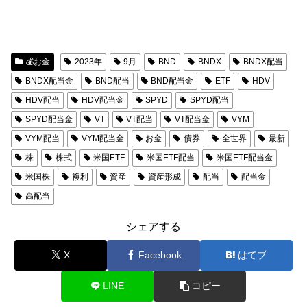
💰お金
2023年
9月
BND
BNDX
BNDX配当
BNDX配当金
BND配当
BND配当金
ETF
HDV
HDV配当
HDV配当金
SPYD
SPYD配当
SPYD配当金
VT
VT配当
VT配当金
VYM
VYM配当
VYM配当金
お金
債券
全世界
最新
株
株式
米国ETF
米国ETF配当
米国ETF配当金
米国株
複利
資産
資産形成
配当
配当金
高配当
シェアする
X
Facebook
はてブ
LINE
コピー