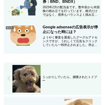
券：BND、BNDX）
2023年2月の配当金です。数年前から米国
株の積み立てを行っています。株式だけ
ではなく、債券もバランスよく積み立て
ると良いかもしれません♪
Google adsenseの広告表示が停
💰お金
止になった時には？
ようやく審査を通過したグーグルアドセ
ンスですが、うれしくて広告をクリック
していたら一時停止されました。停止期
間中は反省し、ブログ本数を増やし、ひ
たすら内容改善を行い無事に回復しまし
た。停止期間中に導入したプラグインも
同時にお伝えします。
うっかりしていたら、捕獲されたトイプ
ー