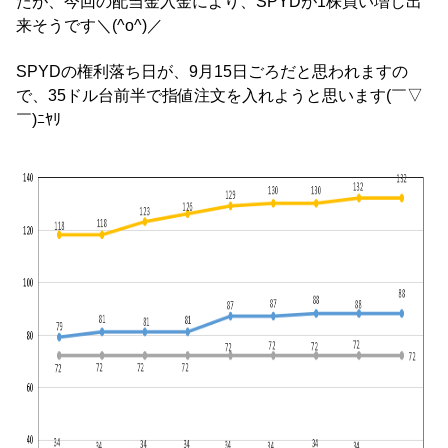
たが、今回の配当金入金により、SPYDが1株買い増し出
来そうです＼(^o^)／
SPYDの権利落ち日が、9月15日ごろだと思われますの
で、35ドル台前半で指値注文を入れようと思います(￣▽
￣)ﾆﾔﾘ