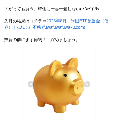
下がっても買う。時価に一喜一憂しない( ｰ`дｰ´)ｷﾘｯ
先月の結果はコチラ⇒
2023年8月 米国ETF配当金（債
券） | ふわふわ不惑 (fuwafuwafuwaku.com)
投資の前にまず節約！ 貯めましょう。