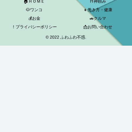
🏠ＨＯＭＥ
⛩神頼み
🐶ワンコ
👧働き方・健康
💰お金
🚗クルマ
！プライバシーポリシー
📩お問い合わせ
© 2022 ふわふわ不惑.