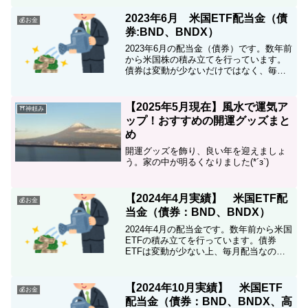
ETFはドル建ての配当金のみで再投資を
しています。全世界、高配当ETFは、3か
2023年6月 米国ETF配当金（債
💰お金
月に1回の配当で、まとまったお金が振り
券:BND、BNDX）
込まれるので、ちょっとしたボーナス気
分です(´▽｀*)
2023年6月の配当金（債券）です。数年前
から米国株の積み立てを行っています。
債券は変動が少ないだけではなく、毎月
配当なのでモチベーション維持に効果的
です♪債券ETFも下げ止まったので、少し
買い増してみました。
【2025年5月現在】風水で運気ア
⛩神頼み
ップ！おすすめの開運グッズまと
め
開運グッズを飾り、良い年を迎えましょ
う。家の中が明るくなりました(*´з`)
【2024年4月実績】 米国ETF配
💰お金
当金（債券：BND、BNDX）
2024年4月の配当金です。数年前から米国
ETFの積み立てを行っています。債券
ETFは変動が少ない上、毎月配当なので
モチベーション維持に効果的です♪ようや
く携帯料金分が毎月入金されるようにな
りました。コツコツと投資、前向きにな
【2024年10月実績】 米国ETF
💰お金
れます
配当金（債券：BND、BNDX、高