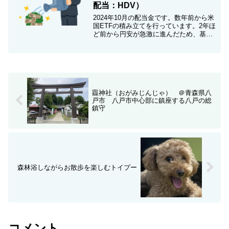
配当：HDV）
2024年10月の配当金です。数年前から米
国ETFの積み立てを行っています。2年ほ
ど前から円安が急激に進んだため、基本
的には日本円での投資は行わず、ドル建
ての配当金のみで投資を継続していま
す。債券ETFは変動が少ない上、毎月配
当なのでモチベーション維持に効果的で
す♪ようやく携帯料金分が毎月入金される
ようになりました。コツコツと投資、前
向きになれます
龗神社（おがみじんじゃ） ＠青森県八
戸市 八戸市中心部に鎮座する八戸の総
鎮守
森林浴しながらお散歩を楽しむトイプー
コメント