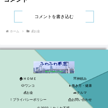
コメントを書き込む
ホーム
💰お金
🏠ＨＯＭＥ
⛩神頼み
🐶ワンコ
👧働き方・健康
💰お金
🚗クルマ
！プライバシーポリシー
📩お問い合わせ