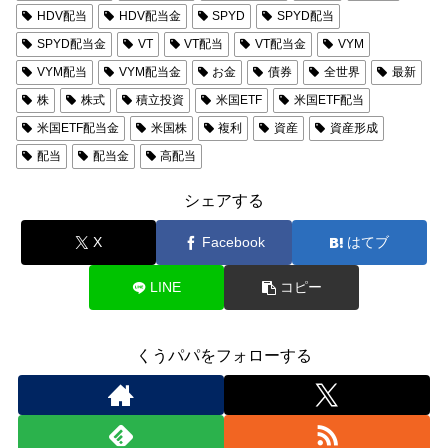
HDV配当
HDV配当金
SPYD
SPYD配当
SPYD配当金
VT
VT配当
VT配当金
VYM
VYM配当
VYM配当金
お金
債券
全世界
最新
株
株式
積立投資
米国ETF
米国ETF配当
米国ETF配当金
米国株
複利
資産
資産形成
配当
配当金
高配当
シェアする
X
Facebook
はてブ
LINE
コピー
くうパパをフォローする