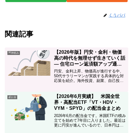
くうパパ
関連記事
【2026年版】円安・金利・物価
⛩神頼み
高の時代を無理せず生きていく話
― 住宅ローン返済額アップ通知
が届いた50代のリアル ―
円安、金利上昇、物価高が進行する中、
50代サラリーマンが実践する具体的な対
応策を紹介。海外投資、副業、自己投資
を通じて、経済の変化に柔軟に対応する
方法を解説します。
【2026年6月実績】 米国全世
💰お金
界・高配当ETF「VT・HDV・
VYM・SPYD」の配当金まとめ
2026年6月の配当金です。米国ETFの積み
立てを始めて7年目に入りました。最近は
更に円安が進んでいるので、日本円は投
資信託、日本高配当株へ投資し、米国