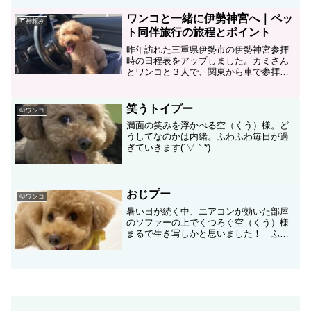
ワンコと一緒に伊勢神宮へ｜ペッ
⛩神頼み
ト同伴旅行の旅程とポイント
昨年訪れた三重県伊勢市の伊勢神宮参拝
時の日程表をアップしました。カミさん
とワンコと３人で、関東から車で参拝し
た際の日程で、備考欄に見どころを記載
しています。連休時に参拝する際、ワン
コを預ける場所や、参拝順序など参考に
笑うトイプー
🐶ワンコ
なれば幸いです。
満面の笑みを浮かべる空（くう）様。ど
うしてなのかは内緒。ふわふわ毎日が過
ぎていきます(´▽｀*)
おじプー
🐶ワンコ
暑い日が続く中、エアコンが効いた部屋
のソファーの上でくつろぐ空（くう）様
まるで生き写しかと思いました！ ふわ
ふわ毎日が過ぎていきます。