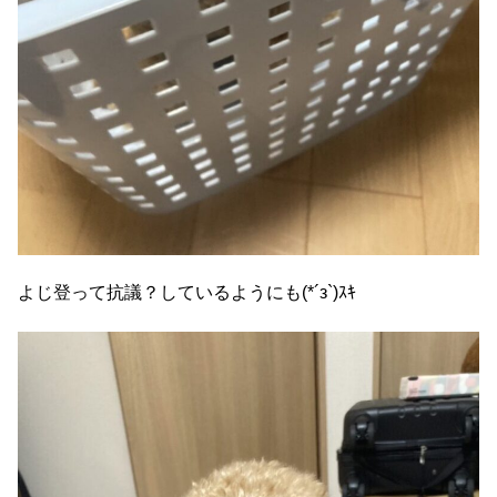
よじ登って抗議？しているようにも(*´з`)ｽｷ