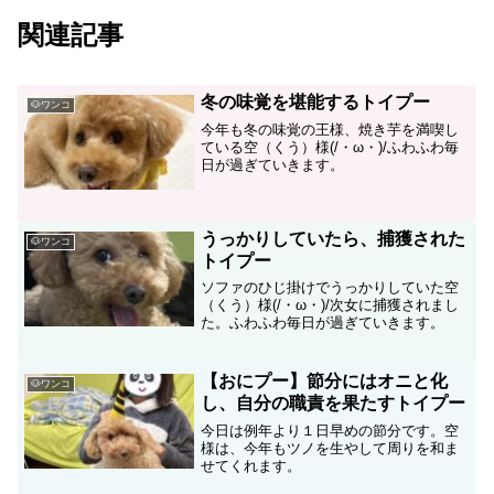
関連記事
冬の味覚を堪能するトイプー
🐶ワンコ
今年も冬の味覚の王様、焼き芋を満喫し
ている空（くう）様(/・ω・)/ふわふわ毎
日が過ぎていきます。
うっかりしていたら、捕獲された
🐶ワンコ
トイプー
ソファのひじ掛けでうっかりしていた空
（くう）様(/・ω・)/次女に捕獲されまし
た。ふわふわ毎日が過ぎていきます。
【おにプー】節分にはオニと化
🐶ワンコ
し、自分の職責を果たすトイプー
今日は例年より１日早めの節分です。空
様は、今年もツノを生やして周りを和ま
せてくれます。