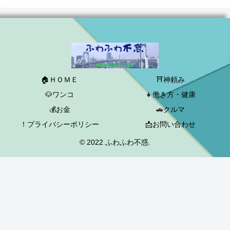
🏠ＨＯＭＥ
⛩神頼み
🐶ワンコ
👧働き方・健康
💰お金
🚗クルマ
！プライバシーポリシー
📩お問い合わせ
© 2022 ふわふわ不惑.