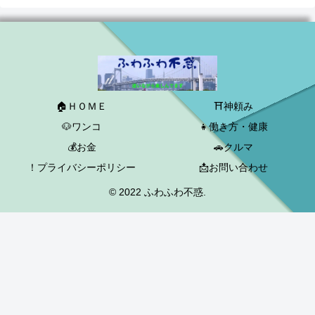
🏠ＨＯＭＥ
⛩神頼み
🐶ワンコ
👧働き方・健康
💰お金
🚗クルマ
！プライバシーポリシー
📩お問い合わせ
© 2022 ふわふわ不惑.