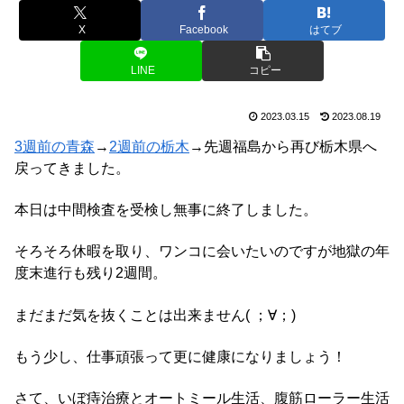
X
Facebook
はてブ
LINE
コピー
2023.03.15
2023.08.19
3週前の青森
→
2週前の栃木
→先週福島から再び栃木県へ
戻ってきました。
本日は中間検査を受検し無事に終了しました。
そろそろ休暇を取り、ワンコに会いたいのですが地獄の年
度末進行も残り2週間。
まだまだ気を抜くことは出来ません( ；∀；)
もう少し、仕事頑張って更に健康になりましょう！
さて、いぼ痔治療とオートミール生活、腹筋ローラー生活