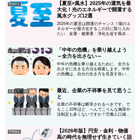
【夏至×風水】2025年の運気を最
⛩神頼み
大化！光のエネルギーで開運する
風水グッズ12選
2025年の夏至は開運のチャンス！陽のエ
ネルギーが最大化するこの日に取り入れ
たい、金運・健康運・浄化を促す風水グ
ッズを12選ご紹介。自宅でできる開運ア
クションも解説しています。
「中年の危機」を乗り越えよう
👧働き方・健康
～全力を出さない～
中年の危機を乗り越えるために、全力を
出さずに生きる方法を模索します。中年
の危機は、自分の生き方を見直す良いチ
ャンスになっているような気がします。
最近、企業の不祥事を見て思うこ
👧働き方・健康
と
企業の不祥事は断罪されるべきです。で
もここ10年ほど、へんてこりんな施策や
法制定も多くないですか？労働人口減少
しながら規則だけが多くなり、余裕がな
くなっているように思います。我々も時
代背景を鑑みて前向きな批判をできるよ
【2026年版】円安・金利・物価
⛩神頼み
うな知性を持ちたいものです。
高の時代を無理せず生きていく話