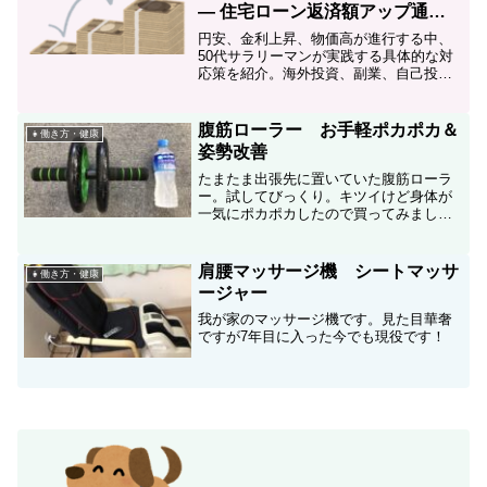
― 住宅ローン返済額アップ通知
が届いた50代のリアル ―
円安、金利上昇、物価高が進行する中、
50代サラリーマンが実践する具体的な対
応策を紹介。海外投資、副業、自己投資
を通じて、経済の変化に柔軟に対応する
方法を解説します。
腹筋ローラー お手軽ポカポカ＆
👧働き方・健康
姿勢改善
たまたま出張先に置いていた腹筋ローラ
ー。試してびっくり。キツイけど身体が
一気にポカポカしたので買ってみまし
た。簡単に分解できるので出張to出張の
多い私にとってポータブルジムになりま
す。飽きないように頑張ろうっと(￣▽
肩腰マッサージ機 シートマッサ
👧働き方・健康
￣;)
ージャー
我が家のマッサージ機です。見た目華奢
ですが7年目に入った今でも現役です！