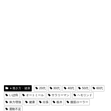
👧働き方・健康
20代
30代
40代
50代
60代
いぼ痔
オートミール
サラリーマン
ヘモリンド
体力増強
健康
出張
栃木
腹筋ローラー
運動不足