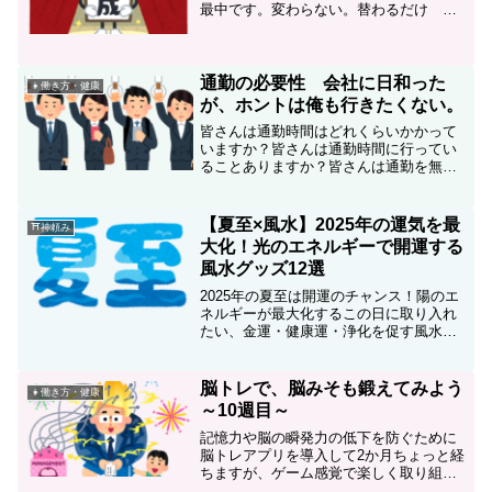
最中です。変わらない。替わるだけ ち
きりんさんが書いた10年以上前のブログ
エントリが突きつけられます。
通勤の必要性 会社に日和った
👧働き方・健康
が、ホントは俺も行きたくない。
皆さんは通勤時間はどれくらいかかって
いますか？皆さんは通勤時間に行ってい
ることありますか？皆さんは通勤を無駄
と考えていますか？
【夏至×風水】2025年の運気を最
⛩神頼み
大化！光のエネルギーで開運する
風水グッズ12選
2025年の夏至は開運のチャンス！陽のエ
ネルギーが最大化するこの日に取り入れ
たい、金運・健康運・浄化を促す風水グ
ッズを12選ご紹介。自宅でできる開運ア
クションも解説しています。
脳トレで、脳みそも鍛えてみよう
👧働き方・健康
～10週目～
記憶力や脳の瞬発力の低下を防ぐために
脳トレアプリを導入して2か月ちょっと経
ちますが、ゲーム感覚で楽しく取り組め
ます。第10週目の報告です。少し伸び悩