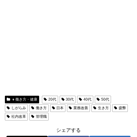
👧働き方・健康
20代
30代
40代
50代
しがらみ
働き方
日本
業務改善
生き方
疲弊
社内改革
管理職
シェアする