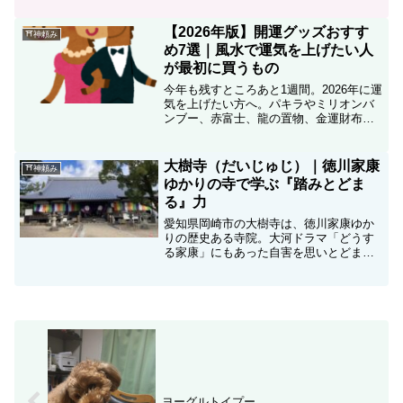
み中です(；一_一)
【2026年版】開運グッズおすす
⛩神頼み
め7選｜風水で運気を上げたい人
が最初に買うもの
今年も残すところあと1週間。2026年に運
気を上げたい方へ。パキラやミリオンバ
ンブー、赤富士、龍の置物、金運財布な
ど、風水的におすすめの開運グッズを厳
選紹介。無理なく始められる運気アップ
方法を体験ベースで解説します。
大樹寺（だいじゅじ）｜徳川家康
⛩神頼み
ゆかりの寺で学ぶ『踏みとどま
る』力
愛知県岡崎市の大樹寺は、徳川家康ゆか
りの歴史ある寺院。大河ドラマ「どうす
る家康」にもあった自害を思いとどまっ
た逸話や、岡崎城を望むビスタラインな
ど、見どころ満載の大樹寺の魅力を紹介
します。
ヨーグルトイプー