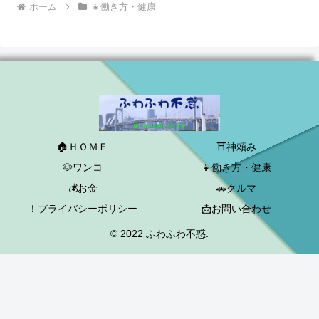
ホーム
👧働き方・健康
🏠ＨＯＭＥ
⛩神頼み
🐶ワンコ
👧働き方・健康
💰お金
🚗クルマ
！プライバシーポリシー
📩お問い合わせ
© 2022 ふわふわ不惑.