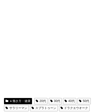
👧働き方・健康
20代
30代
40代
50代
サラリーマン
スプラトゥーン
ドラクエウオーク