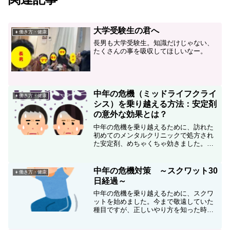
大学受験生の君へ
👧働き方・健康
長男も大学受験生。知識だけじゃない、
たくさんの事を吸収してほしいなー。
中年の危機（ミッドライフクライ
👧働き方・健康
シス）を乗り越える方法：安定剤
の意外な効果とは？
中年の危機を乗り越えるために、訪れた
初めてのメンタルクリニックで処方され
た安定剤、めちゃくちゃ効きました。お
かげで通常業務のまま乗り越えられそう
です！
中年の危機対策 ～スクワット30
👧働き方・健康
日経過～
中年の危機を乗り越えるために、スクワ
ットを始めました。今まで敬遠していた
種目ですが、正しいやり方を知った時、
なぜもっと早く始めなかったのかと後悔
するほど、ハマり続けています。