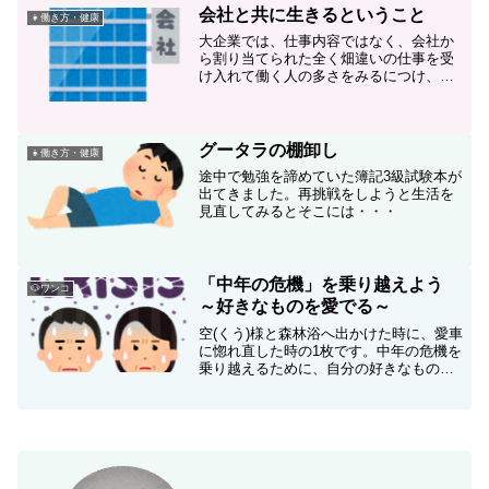
会社と共に生きるということ
👧働き方・健康
大企業では、仕事内容ではなく、会社か
ら割り当てられた全く畑違いの仕事を受
け入れて働く人の多さをみるにつけ、会
社と共に生きている人の多さに驚かされ
ます。「解雇規制撤廃」がなかなか進ま
ないのは、この「会社と共に生きる人」
たちには決して受け入れられないことで
グータラの棚卸し
👧働き方・健康
しょう。
途中で勉強を諦めていた簿記3級試験本が
出てきました。再挑戦をしようと生活を
見直してみるとそこには・・・
「中年の危機」を乗り越えよう
🐶ワンコ
～好きなものを愛でる～
空(くう)様と森林浴へ出かけた時に、愛車
に惚れ直した時の1枚です。中年の危機を
乗り越えるために、自分の好きなものを
見直しています。