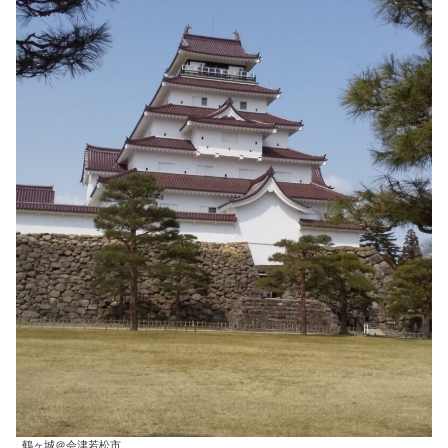
鶴ヶ城＠会津若松市