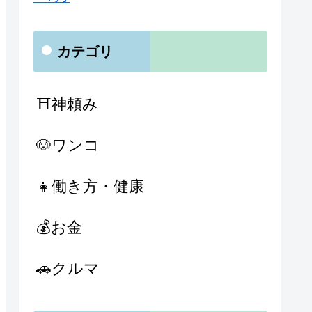
カテゴリ
⛩神頼み
🐶ワンコ
👧働き方・健康
💰お金
🚗クルマ