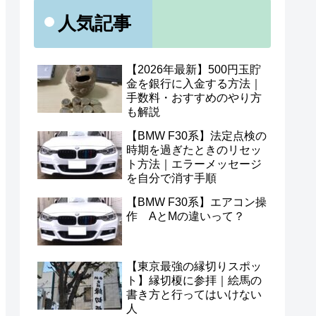
人気記事
【2026年最新】500円玉貯
金を銀行に入金する方法｜
手数料・おすすめのやり方
も解説
【BMW F30系】法定点検の
時期を過ぎたときのリセッ
ト方法｜エラーメッセージ
を自分で消す手順
【BMW F30系】エアコン操
作 AとMの違いって？
【東京最強の縁切りスポッ
ト】縁切榎に参拝｜絵馬の
書き方と行ってはいけない
人