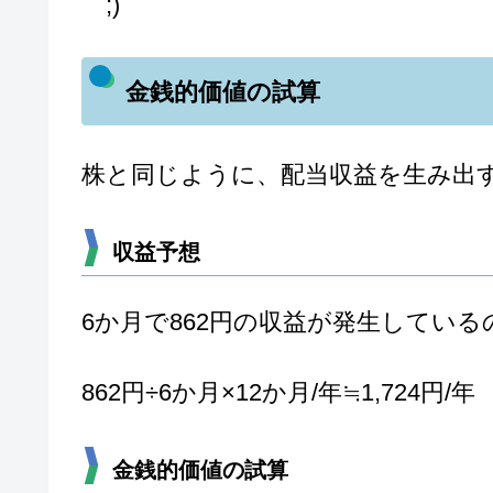
￣;)
金銭的価値の試算
株と同じように、配当収益を生み出
収益予想
6か月で862円の収益が発生している
862円÷6か月×12か月/年≒1,724円/年
金銭的価値の試算