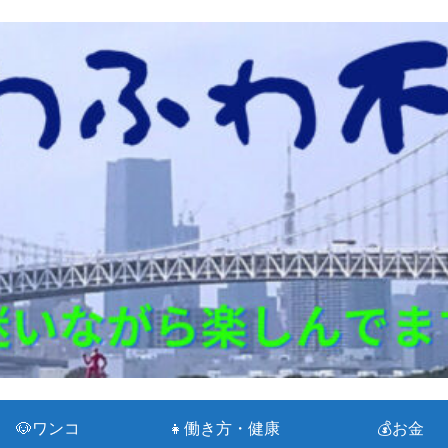
🐶ワンコ
👧働き方・健康
💰お金