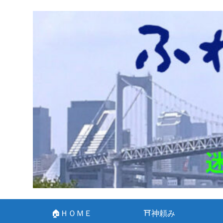
🏠ＨＯＭＥ
⛩神頼み