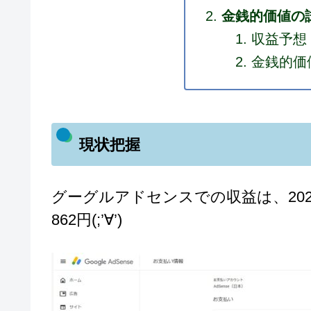
金銭的価値の
収益予想
金銭的価
現状把握
グーグルアドセンスでの収益は、2022
862円(;’∀’)