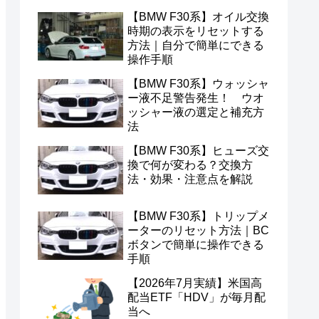
【BMW F30系】オイル交換
時期の表示をリセットする
方法｜自分で簡単にできる
操作手順
【BMW F30系】ウォッシャ
ー液不足警告発生！ ウオ
ッシャー液の選定と補充方
法
【BMW F30系】ヒューズ交
換で何が変わる？交換方
法・効果・注意点を解説
【BMW F30系】トリップメ
ーターのリセット方法｜BC
ボタンで簡単に操作できる
手順
【2026年7月実績】米国高
配当ETF「HDV」が毎月配
当へ