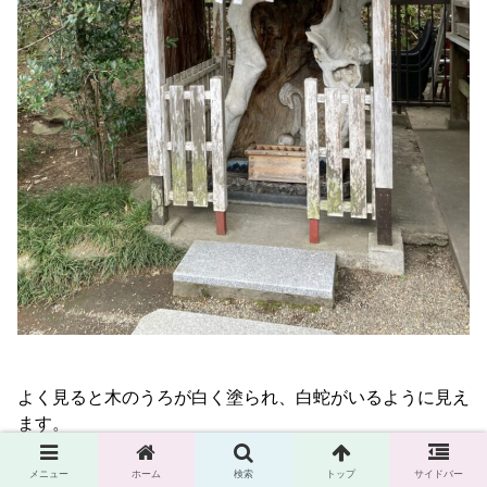
よく見ると木のうろが白く塗られ、白蛇がいるように見え
ます。
目がかわいい(´▽｀*)
メニュー
ホーム
検索
トップ
サイドバー