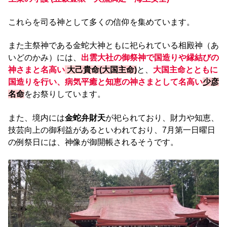
これらを司る神として多くの信仰を集めています。
また主祭神である金蛇大神ともに祀られている相殿神（あ
いどのかみ）には、
出雲大社の御祭神で国造りや縁結びの
神さまと名高い
大己貴命(大国主命)
と、
大国主命とともに
国造りを行い、病気平癒と知恵の神さまとして名高い
少彦
名命
をお祭りしています。
また、境内には
金蛇弁財天
が祀られており、財力や知恵、
技芸向上の御利益があるといわれており、7月第一日曜日
の例祭日には、神像が御開帳されるそうです。