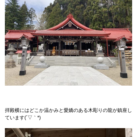
拝殿横にはどこか温かみと愛嬌のある木彫りの龍が鎮座し
ています(´▽｀*)