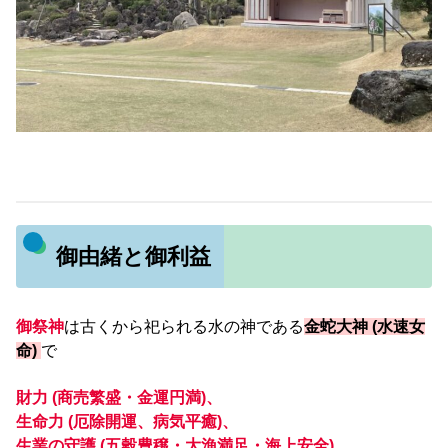
御由緒と御利益
御祭神
は古くから祀られる水の神である
金蛇大神 (水速女
命)
で
財力 (商売繁盛・金運円満)、
生命力 (厄除開運、病気平癒)、
生業の守護 (五穀豊穣・大漁満足・海上安全)