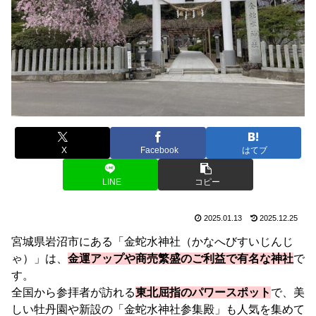
X
Facebook
はてブ
LINE
コピー
2025.01.13
2025.12.25
宮城県岩沼市にある「金蛇水神社（かなへびすいじんじ
ゃ）」は、
金運アップや商売繁盛のご利益で有名な神社
で
す。
全国から参拝者が訪れる
東北屈指のパワースポット
で、美
しい牡丹園や新設の「金蛇水神社参集殿」も人気を集めて