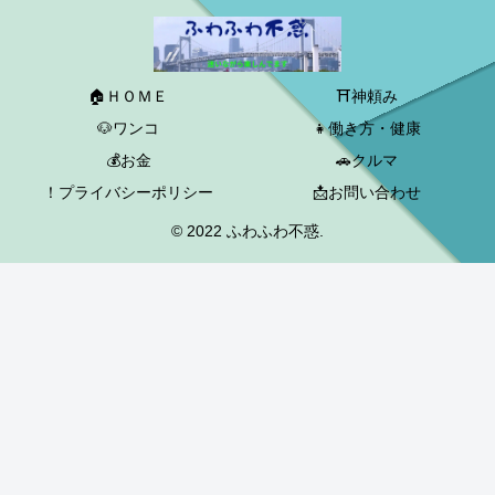
🏠ＨＯＭＥ
⛩神頼み
🐶ワンコ
👧働き方・健康
💰お金
🚗クルマ
！プライバシーポリシー
📩お問い合わせ
© 2022 ふわふわ不惑.