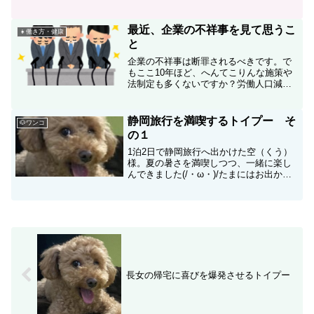
万歳！
最近、企業の不祥事を見て思うこ
👧働き方・健康
と
企業の不祥事は断罪されるべきです。で
もここ10年ほど、へんてこりんな施策や
法制定も多くないですか？労働人口減少
しながら規則だけが多くなり、余裕がな
くなっているように思います。我々も時
代背景を鑑みて前向きな批判をできるよ
静岡旅行を満喫するトイプー そ
🐶ワンコ
うな知性を持ちたいものです。
の１
1泊2日で静岡旅行へ出かけた空（くう）
様。夏の暑さを満喫しつつ、一緒に楽し
んできました(/・ω・)/たまにはお出かけ
しながら、ふわふわ毎日が過ぎていきま
す。
長女の帰宅に喜びを爆発させるトイプー