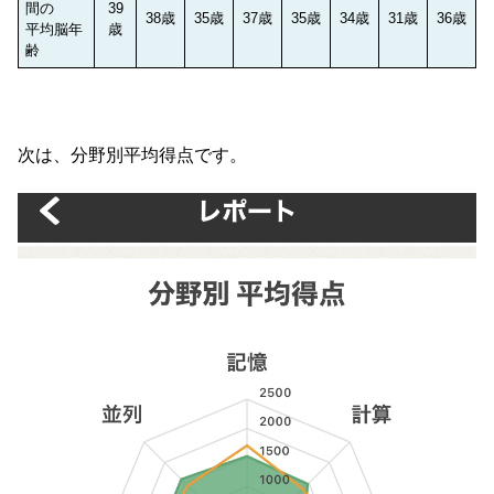
間の
39
38歳
35歳
37歳
35歳
34歳
31歳
36歳
平均脳年
歳
齢
次は、分野別平均得点です。