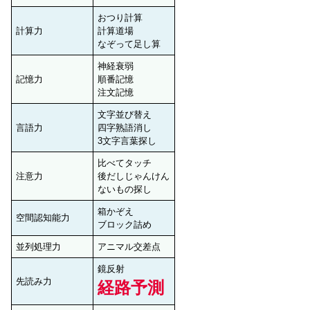
おつり計算
計算力
計算道場
なぞって足し算
神経衰弱
記憶力
順番記憶
注文記憶
文字並び替え
言語力
四字熟語消し
3文字言葉探し
比べてタッチ
注意力
後だしじゃんけん
ないもの探し
箱かぞえ
空間認知能力
ブロック詰め
並列処理力
アニマル交差点
鏡反射
先読み力
経路予測